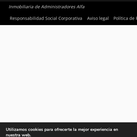
Inmobiliaria de Administradores Alfa
Responsabilidad Social Corporativa
Aviso legal
Política de
Utilizamos cookies para ofrecerte la mejor experiencia en
nuestra web.