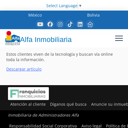
Select Language
▼
México
Bolivia
Alfa Inmobiliaria
Estos clientes viven de la tecnología y buscan vía online
toda la información.
Descargar artículo
Atención al cliente
Díganos qué busca
Anuncie su inmueb
Inmobiliaria de Administradores Alfa
Responsabilidad Social Corporativa
Aviso legal
Política de