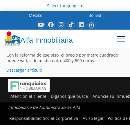
Select Language
▼
México
Bolivia
Alfa Inmobiliaria
Con la reforma de ese piso, el precio por metro cuadrado
puede variar de media entre 400 y 500 euros.
Descargar artículo
Atención al cliente
Díganos qué busca
Anuncie su inmueb
Inmobiliaria de Administradores Alfa
Responsabilidad Social Corporativa
Aviso legal
Política de