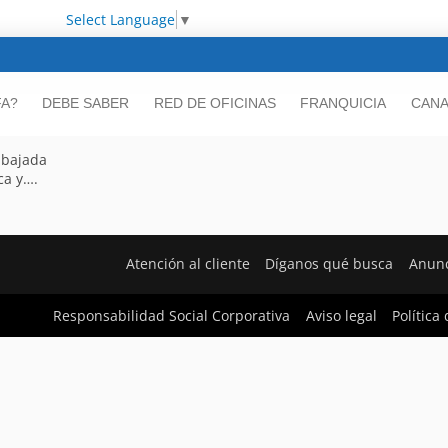
Select Language
▼
FA?
DEBE SABER
RED DE OFICINAS
FRANQUICIA
CANA
 bajada
ca y….
Atención al cliente
Díganos qué busca
Anunc
Responsabilidad Social Corporativa
Aviso legal
Política