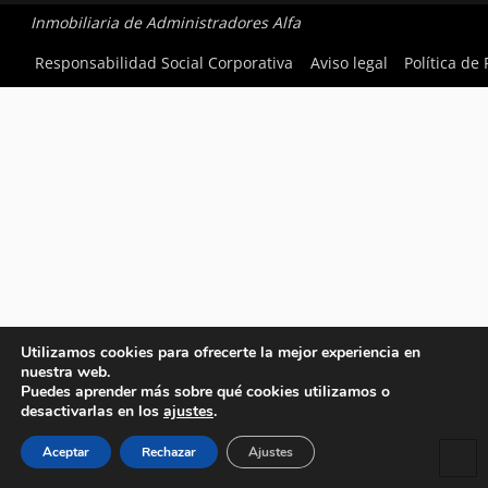
Inmobiliaria de Administradores Alfa
Responsabilidad Social Corporativa
Aviso legal
Política de
Utilizamos cookies para ofrecerte la mejor experiencia en
nuestra web.
Puedes aprender más sobre qué cookies utilizamos o
desactivarlas en los
ajustes
.
Aceptar
Rechazar
Ajustes