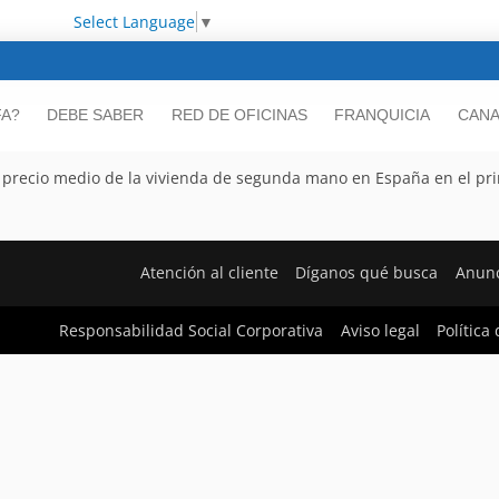
Select Language
▼
FA?
DEBE SABER
RED DE OFICINAS
FRANQUICIA
CANA
El precio medio de la vivienda de segunda mano en España en el pr
Atención al cliente
Díganos qué busca
Anunc
Responsabilidad Social Corporativa
Aviso legal
Política