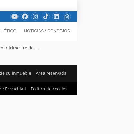
L ÉTICO
NOTICIAS / CONSEJOS
imer trimestre de ….
ie su inmueble
Área reservada
 de Privacidad
Política de cookies