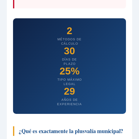
2
MÉTODOS DE
CÁLCULO
30
DÍAS DE
PLAZO
25%
TIPO MÁXIMO
LEGAL
29
AÑOS DE
EXPERIENCIA
¿Qué es exactamente la plusvalía municipal?