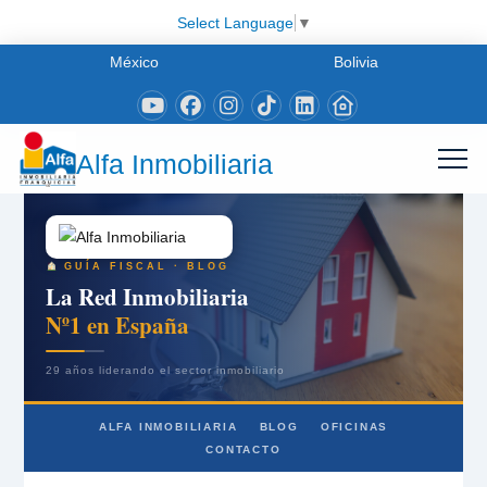
Select Language
▼
México
Bolivia
Alfa Inmobiliaria
GUÍA FISCAL · BLOG
La Red Inmobiliaria
Nº1 en España
29 años liderando el sector inmobiliario
ALFA INMOBILIARIA
BLOG
OFICINAS
CONTACTO