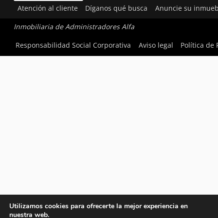
Atención al cliente
Díganos qué busca
Anuncie su inmueb
Inmobiliaria de Administradores Alfa
Responsabilidad Social Corporativa
Aviso legal
Política de
Utilizamos cookies para ofrecerte la mejor experiencia en
nuestra web.