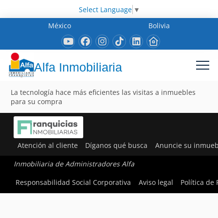
Select Language
▼
México
Bolivia
Alfa Inmobiliaria
La tecnología hace más eficientes las visitas a inmuebles
para su compra
Atención al cliente
Díganos qué busca
Anuncie su inmueb
Inmobiliaria de Administradores Alfa
Responsabilidad Social Corporativa
Aviso legal
Política de