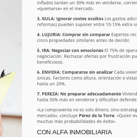
inflados tardan un 30% más en venderse, corrien
«quemarse» en el mercado.
3. GULA: Ignorar costes ocultos
Los gastos adici
reformas) pueden suponer entre 10-15% extra sob
4. LUJURIA: Comprar sin comparar
Expertos rec
cinco propiedades similares antes de decidir.
5. IRA: Negociar con emociones
El 75% de opera
negociación. Rechazar ofertas por frustración pu
beneficiosos.
6. ENVIDIA: Compararse sin analizar
Cada vivien
únicas. Factores como altura, orientación o vista
hasta un 20%.
7. PEREZA: No preparar adecuadamente
Viviend
hasta 50% más en venderse y dificultan defender
«La compraventa no es solo dinero, sino estrateg
mercado», concluye
Pérez de la Torre
. «Quien ev
muchas más probabilidades de éxito».
CON ALFA INMOBILIARIA