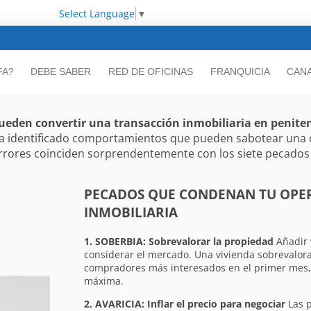
Select Language
▼
FA?
DEBE SABER
RED DE OFICINAS
FRANQUICIA
CANA
pueden convertir una transacción inmobiliaria en penite
a ha identificado comportamientos que pueden sabotear una
 errores coinciden sorprendentemente con los siete pecados 
PECADOS QUE CONDENAN TU OPE
INMOBILIARIA
1. SOBERBIA: Sobrevalorar la propiedad
Añadir 
considerar el mercado. Una vivienda sobrevalora
compradores más interesados en el primer mes,
máxima.
2. AVARICIA: Inflar el precio para negociar
Las p