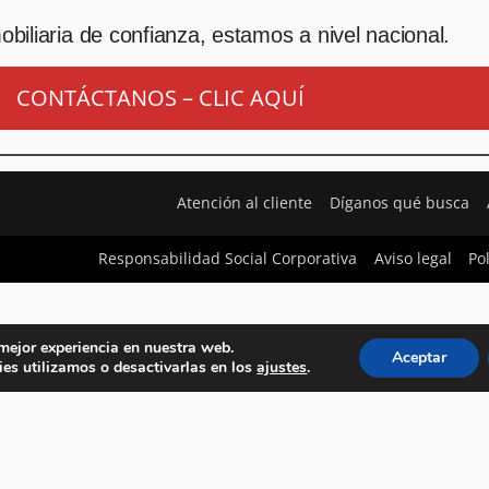
biliaria de confianza, estamos a nivel nacional.
CONTÁCTANOS – CLIC AQUÍ
Atención al cliente
Díganos qué busca
Responsabilidad Social Corporativa
Aviso legal
Po
 mejor experiencia en nuestra web.
Aceptar
es utilizamos o desactivarlas en los
ajustes
.