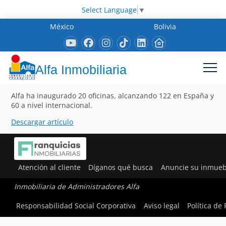
Select Language
▼
México
Bolivia
Alfa Inmobiliaria
Alfa ha inaugurado 20 oficinas, alcanzando 122 en España y
60 a nivel internacional.
Descargar artículo
Atención al cliente
Díganos qué busca
Anuncie su inmueb
Inmobiliaria de Administradores Alfa
Responsabilidad Social Corporativa
Aviso legal
Política de