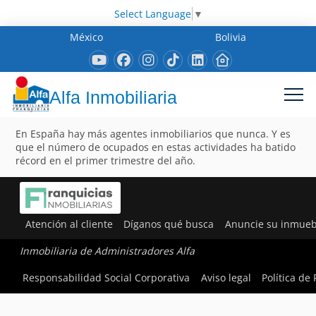
Select Language
▼
México
Bolivia
Alfa Inmobiliaria
En España hay más agentes inmobiliarios que nunca. Y es
que el número de ocupados en estas actividades ha batido
récord en el primer trimestre del año.
Atención al cliente
Díganos qué busca
Anuncie su inmueb
Inmobiliaria de Administradores Alfa
Responsabilidad Social Corporativa
Aviso legal
Política de