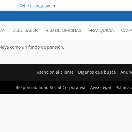
Select Language
▼
FA?
DEBE SABER
RED DE OFICINAS
FRANQUICIA
CANA
playa como un fondo de pensión.
Atención al cliente
Díganos qué busca
Anunc
Responsabilidad Social Corporativa
Aviso legal
Política