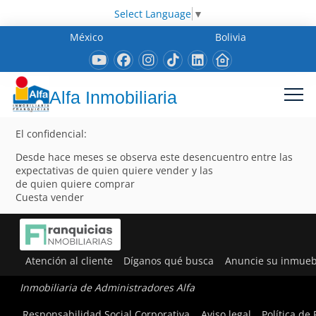
Select Language
▼
México
Bolivia
Alfa Inmobiliaria
El confidencial:
Desde hace meses se observa este desencuentro entre las
expectativas de quien quiere vender y las
de quien quiere comprar
Cuesta vender
Atención al cliente
Díganos qué busca
Anuncie su inmueb
Inmobiliaria de Administradores Alfa
Responsabilidad Social Corporativa
Aviso legal
Política de