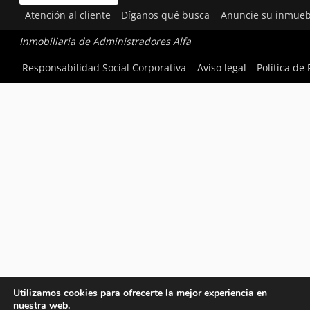
Atención al cliente
Díganos qué busca
Anuncie su inmueb
Inmobiliaria de Administradores Alfa
Responsabilidad Social Corporativa
Aviso legal
Política de
Utilizamos cookies para ofrecerte la mejor experiencia en
nuestra web.