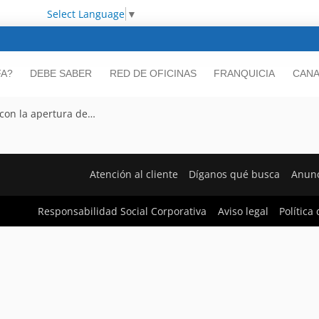
Select Language
▼
FA?
DEBE SABER
RED DE OFICINAS
FRANQUICIA
CANA
 con la apertura de…
Atención al cliente
Díganos qué busca
Anunc
Responsabilidad Social Corporativa
Aviso legal
Política