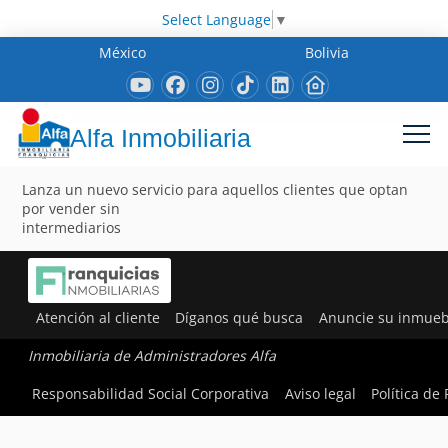
Select Language
▼
México
Bolivia
Alfa Inmobiliaria
Lanza un nuevo servicio para aquellos clientes que optan
por vender sin
intermediarios
Atención al cliente
Díganos qué busca
Anuncie su inmueb
Inmobiliaria de Administradores Alfa
Responsabilidad Social Corporativa
Aviso legal
Política de