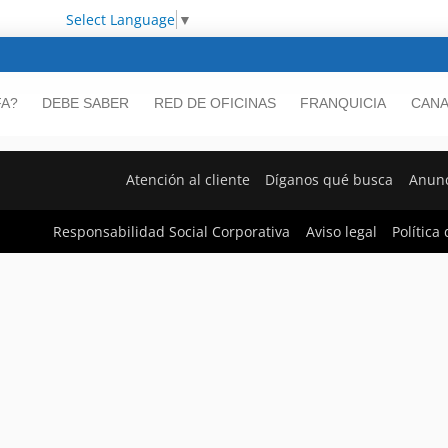
Select Language
▼
FA?
DEBE SABER
RED DE OFICINAS
FRANQUICIA
CANA
Atención al cliente
Díganos qué busca
Anunc
Responsabilidad Social Corporativa
Aviso legal
Política