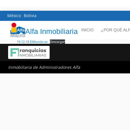
México
Bolivia
Alfa Inmobiliaria
INICIO
¿POR QUÉ AL
19.12.18 ElMundo.es
Descargar
Inmobiliaria de Administradores Alfa