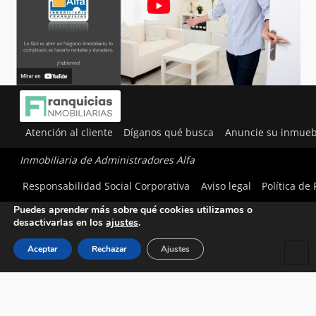
Atención al cliente
Díganos qué busca
Anuncie su inmueb
Inmobiliaria de Administradores Alfa
Utilizamos cookies para ofrecerte la mejor experiencia en
Responsabilidad Social Corporativa
Aviso legal
Política de
nuestra web.
Puedes aprender más sobre qué cookies utilizamos o
desactivarlas en los
ajustes
.
Aceptar
Rechazar
Ajustes